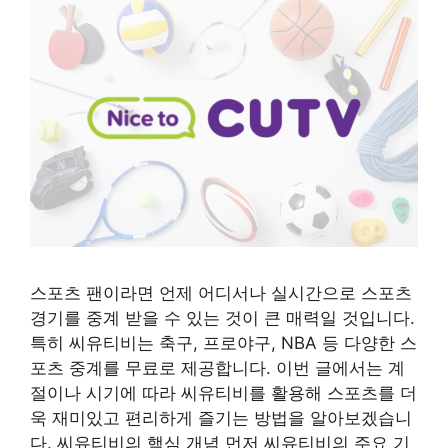
스포츠 팬이라면 언제 어디서나 실시간으로 스포츠
경기를 중계 받을 수 있는 것이 큰 매력일 것입니다.
특히 씨유티비는 축구, 프로야구, NBA 등 다양한 스
포츠 중계를 무료로 제공합니다. 이번 글에서는 계
절이나 시기에 따라 씨유티비를 활용해 스포츠를 더
욱 재미있고 편리하게 즐기는 방법을 알아보겠습니
다. 씨유티비의 핵심 개념 먼저 씨유티비의 주요 기