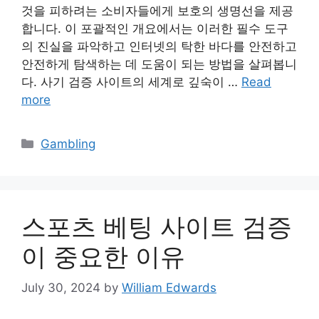
것을 피하려는 소비자들에게 보호의 생명선을 제공
합니다. 이 포괄적인 개요에서는 이러한 필수 도구
의 진실을 파악하고 인터넷의 탁한 바다를 안전하고
안전하게 탐색하는 데 도움이 되는 방법을 살펴봅니
다. 사기 검증 사이트의 세계로 깊숙이 …
Read
more
Categories
Gambling
스포츠 베팅 사이트 검증
이 중요한 이유
July 30, 2024
by
William Edwards