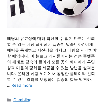
베팅의 유효성에 대해 확신할 수 없게 만드는 신뢰
할 수 없는 베팅 플랫폼에 싫증이 났습니까? 이제
베팅을 통제하고 자신감을 가지고 베팅을 시작해야
할 때입니다. 이 블로그 게시물에서는 검증 플랫폼
의 세계로 깊숙이 들어가 모든 곳의 베터에게 투명
성과 마음의 평화를 제공할 수 있는 방법을 살펴봅
니다. 온라인 베팅 세계에서 공정한 플레이와 신뢰
할 수 있는 결과를 보장하는 검증의 힘을 발견하는
…
Read more
Categories
Gambling