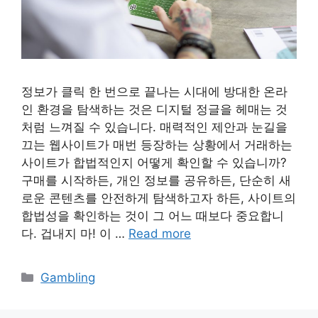
정보가 클릭 한 번으로 끝나는 시대에 방대한 온라
인 환경을 탐색하는 것은 디지털 정글을 헤매는 것
처럼 느껴질 수 있습니다. 매력적인 제안과 눈길을
끄는 웹사이트가 매번 등장하는 상황에서 거래하는
사이트가 합법적인지 어떻게 확인할 수 있습니까?
구매를 시작하든, 개인 정보를 공유하든, 단순히 새
로운 콘텐츠를 안전하게 탐색하고자 하든, 사이트의
합법성을 확인하는 것이 그 어느 때보다 중요합니
다. 겁내지 마! 이 …
Read more
Categories
Gambling