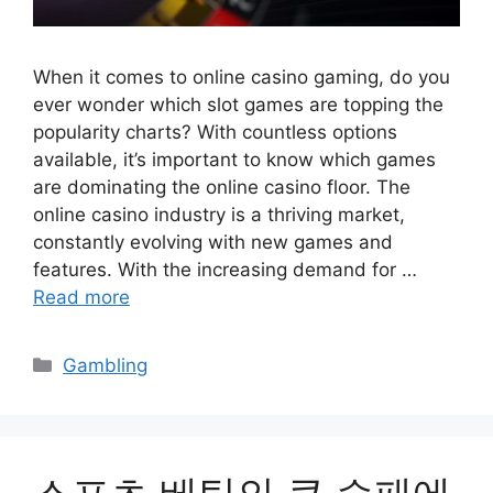
When it comes to online casino gaming, do you
ever wonder which slot games are topping the
popularity charts? With countless options
available, it’s important to know which games
are dominating the online casino floor. The
online casino industry is a thriving market,
constantly evolving with new games and
features. With the increasing demand for …
Read more
Categories
Gambling
스포츠 베팅의 큰 승패에