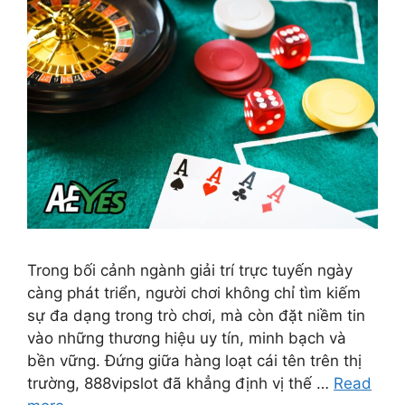
Trong bối cảnh ngành giải trí trực tuyến ngày
càng phát triển, người chơi không chỉ tìm kiếm
sự đa dạng trong trò chơi, mà còn đặt niềm tin
vào những thương hiệu uy tín, minh bạch và
bền vững. Đứng giữa hàng loạt cái tên trên thị
trường, 888vipslot đã khẳng định vị thế …
Read