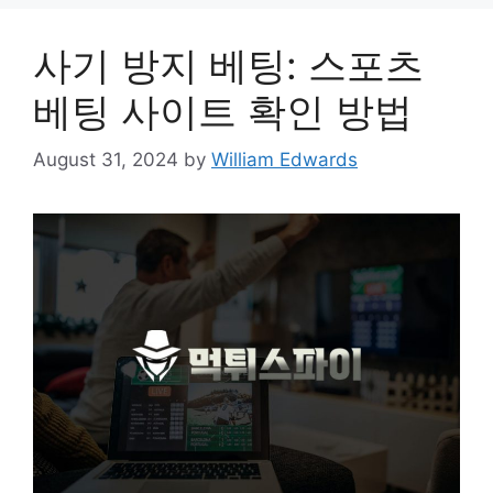
사기 방지 베팅: 스포츠
베팅 사이트 확인 방법
August 31, 2024
by
William Edwards