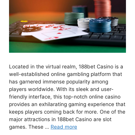
Located in the virtual realm, 188bet Casino is a
well-established online gambling platform that
has garnered immense popularity among
players worldwide. With its sleek and user-
friendly interface, this top-notch online casino
provides an exhilarating gaming experience that
keeps players coming back for more. One of the
major attractions in 188bet Casino are slot
games. These …
Read more