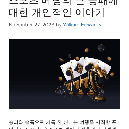
대한 개인적인 이야기
November 27, 2023
by
William Edwards
승리와 슬픔으로 가득 찬 신나는 여행을 시작할 준