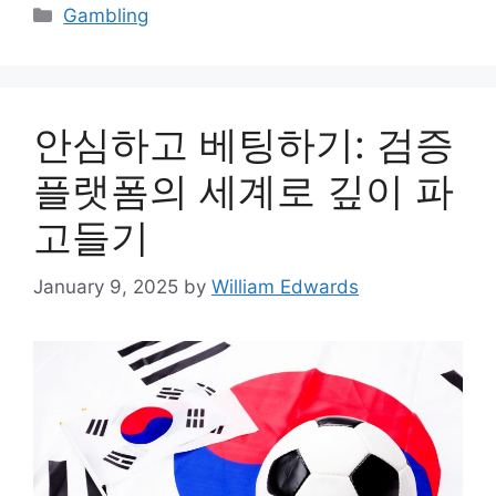
Categories
Gambling
안심하고 베팅하기: 검증
플랫폼의 세계로 깊이 파
고들기
January 9, 2025
by
William Edwards