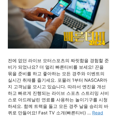
전에 없던 라이브 모터스포츠의 짜릿함을 경험할 준
비가 되었나요? 더 멀리 빠른티비를 보세요! 끈을
묶을 준비를 하고 좋아하는 모든 경주와 이벤트의
실시간 취재를 즐기세요. 포뮬러 1부터 NASCAR까
지 고객님을 모시고 있습니다. 따라서 엔진을 개선
하고 빠르게 진행되는 라이브 스포츠 스트리밍 서비
스로 아드레날린 연료를 사용하는 놀이기구를 시청
하세요. 함께 트랙을 돌고 모든 경주 날을 승리의 바
퀴로 만들어요! Fast TV 소개(빠른티비) …
Read