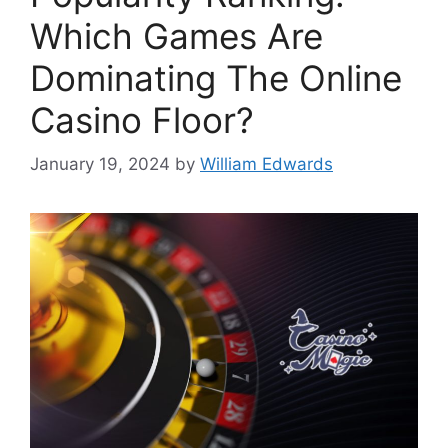
Which Games Are
Dominating The Online
Casino Floor?
January 19, 2024
by
William Edwards