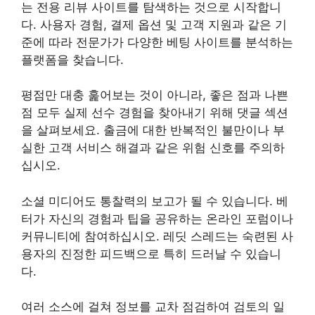
는 전용 리뷰 사이트를 탐색하는 것으로 시작합니
다. 사용자 경험, 결제 옵션 및 고객 지원과 같은 기
준에 따라 전문가가 다양한 베팅 사이트를 분석하는
플랫폼을 찾습니다.
평점만 대충 훑어보는 것이 아니라, 좋은 점과 나쁜
점 모두 실제 선수 경험을 찾아내기 위해 댓글 섹션
을 살펴보세요. 출금에 대한 반복적인 불만이나 부
실한 고객 서비스 해결과 같은 위험 신호를 주의하
십시오.
소셜 미디어도 통찰력의 보고가 될 수 있습니다. 베
터가 자신의 경험과 팁을 공유하는 온라인 포럼이나
커뮤니티에 참여하십시오. 레딧 스레드는 숙련된 사
용자의 진정한 피드백으로 특히 드러날 수 있습니
다.
여러 소스에 걸쳐 정보를 교차 점검하여 검토의 일