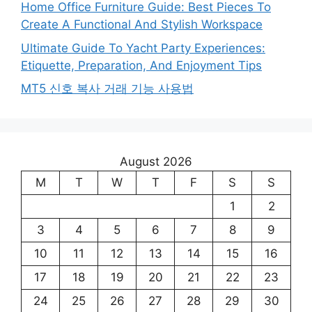
Home Office Furniture Guide: Best Pieces To
Create A Functional And Stylish Workspace
Ultimate Guide To Yacht Party Experiences:
Etiquette, Preparation, And Enjoyment Tips
MT5 신호 복사 거래 기능 사용법
August 2026
M
T
W
T
F
S
S
1
2
3
4
5
6
7
8
9
10
11
12
13
14
15
16
17
18
19
20
21
22
23
24
25
26
27
28
29
30