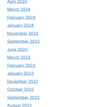
April 2024
March 2024
February 2024
January 2024
November 2023
September 2023
June 2023
March 2023
February 2023
January 2023
December 2022
October 2022
September 2022
August 2022