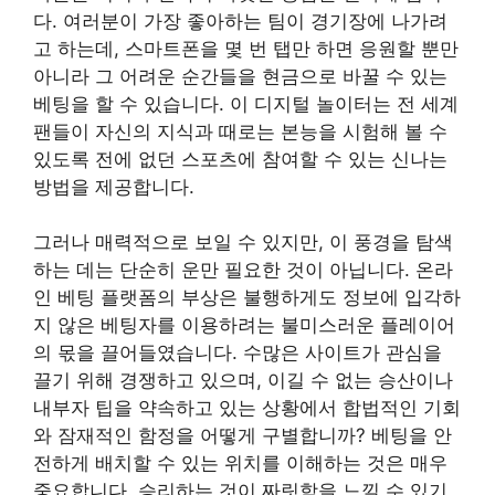
다. 여러분이 가장 좋아하는 팀이 경기장에 나가려
고 하는데, 스마트폰을 몇 번 탭만 하면 응원할 뿐만
아니라 그 어려운 순간들을 현금으로 바꿀 수 있는
베팅을 할 수 있습니다. 이 디지털 놀이터는 전 세계
팬들이 자신의 지식과 때로는 본능을 시험해 볼 수
있도록 전에 없던 스포츠에 참여할 수 있는 신나는
방법을 제공합니다.
그러나 매력적으로 보일 수 있지만, 이 풍경을 탐색
하는 데는 단순히 운만 필요한 것이 아닙니다. 온라
인 베팅 플랫폼의 부상은 불행하게도 정보에 입각하
지 않은 베팅자를 이용하려는 불미스러운 플레이어
의 몫을 끌어들였습니다. 수많은 사이트가 관심을
끌기 위해 경쟁하고 있으며, 이길 수 없는 승산이나
내부자 팁을 약속하고 있는 상황에서 합법적인 기회
와 잠재적인 함정을 어떻게 구별합니까? 베팅을 안
전하게 배치할 수 있는 위치를 이해하는 것은 매우
중요합니다. 승리하는 것이 짜릿함을 느낄 수 있기