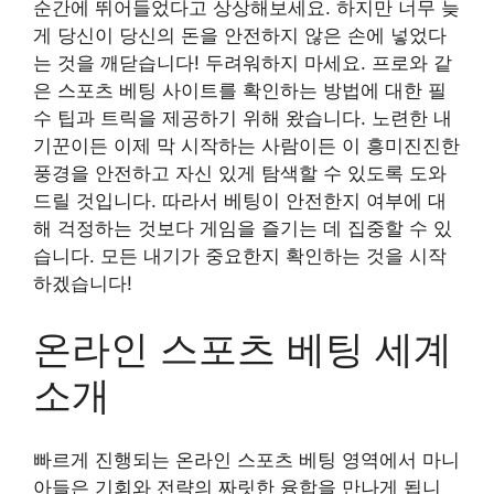
순간에 뛰어들었다고 상상해보세요. 하지만 너무 늦
게 당신이 당신의 돈을 안전하지 않은 손에 넣었다
는 것을 깨닫습니다! 두려워하지 마세요. 프로와 같
은 스포츠 베팅 사이트를 확인하는 방법에 대한 필
수 팁과 트릭을 제공하기 위해 왔습니다. 노련한 내
기꾼이든 이제 막 시작하는 사람이든 이 흥미진진한
풍경을 안전하고 자신 있게 탐색할 수 있도록 도와
드릴 것입니다. 따라서 베팅이 안전한지 여부에 대
해 걱정하는 것보다 게임을 즐기는 데 집중할 수 있
습니다. 모든 내기가 중요한지 확인하는 것을 시작
하겠습니다!
온라인 스포츠 베팅 세계
소개
빠르게 진행되는 온라인 스포츠 베팅 영역에서 마니
아들은 기회와 전략의 짜릿한 융합을 만나게 됩니