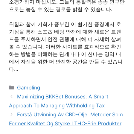
소평가하지 마십시오. 그들의 통찰력은 종종 연구만
으로는 놓칠 수 있는 경로를 밝힐 수 있습니다.
위험과 함께 기회가 풍부한 이 활기찬 풍경에서 호
기심을 통해 스포츠 베팅 안전에 대한 새로운 트렌
드를 주시하면서 안전 관행에 대해 더 자세히 살펴
볼 수 있습니다. 이러한 사이트를 효과적으로 확인
하는 방법을 이해하는 단계마다 이 신나는 영역 내
에서 자신을 위한 더 안전한 공간을 만들 수 있습니
다…
Categories
Gambling
Post
Maximizing BKKBet Bonuses: A Smart
navigation
Approach To Managing Withholding Tax
Forstå Utvinning Av CBD-Olje: Metoder Som
Former Kvalitet Og Styrke I THC-Frie Produkter