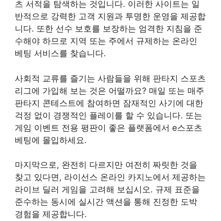
츠 서적을 탐색하는 것입니다. 이러한 사이트는 일
반적으로 강력한 고객 지원과 투명한 운영을 제공합
니다. 또한 선수 보호를 보장하는 엄격한 지침을 준
수해야 하므로 지역 또는 주에서 규제하는 온라인
베팅 서비스를 찾습니다.
사회적 교류를 즐기는 사람들을 위해 판타지 스포츠
리그에 가입해 보는 것은 어떨까요? 매일 또는 매주
판타지 콘테스트에 참여하면 잠재적인 사기에 대한
걱정 없이 경쟁적인 플레이를 할 수 있습니다. 또는
게임 이벤트 전용 평판이 좋은 플랫폼에서 e스포츠
베팅에 몰입하세요.
마지막으로, 완전히 다르지만 여전히 짜릿한 것을
찾고 있다면, 라이선스 온라인 카지노에서 제공하는
라이브 딜러 게임을 고려해 보십시오. 규제 표준을
준수하는 동시에 실시간 액션을 통해 진정한 도박
경험을 제공합니다.