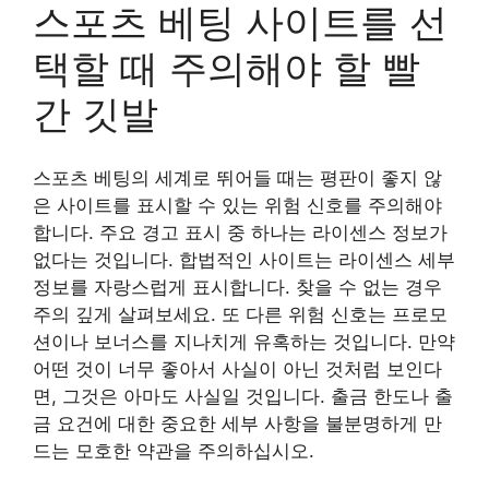
스포츠 베팅 사이트를 선
택할 때 주의해야 할 빨
간 깃발
스포츠 베팅의 세계로 뛰어들 때는 평판이 좋지 않
은 사이트를 표시할 수 있는 위험 신호를 주의해야
합니다. 주요 경고 표시 중 하나는 라이센스 정보가
없다는 것입니다. 합법적인 사이트는 라이센스 세부
정보를 자랑스럽게 표시합니다. 찾을 수 없는 경우
주의 깊게 살펴보세요. 또 다른 위험 신호는 프로모
션이나 보너스를 지나치게 유혹하는 것입니다. 만약
어떤 것이 너무 좋아서 사실이 아닌 것처럼 보인다
면, 그것은 아마도 사실일 것입니다. 출금 한도나 출
금 요건에 대한 중요한 세부 사항을 불분명하게 만
드는 모호한 약관을 주의하십시오.