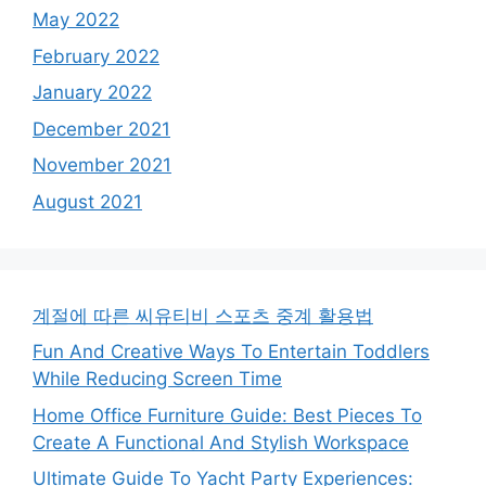
May 2022
February 2022
January 2022
December 2021
November 2021
August 2021
계절에 따른 씨유티비 스포츠 중계 활용법
Fun And Creative Ways To Entertain Toddlers
While Reducing Screen Time
Home Office Furniture Guide: Best Pieces To
Create A Functional And Stylish Workspace
Ultimate Guide To Yacht Party Experiences: