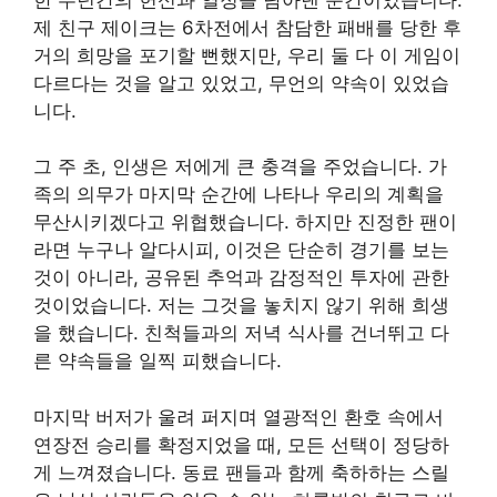
제 친구 제이크는 6차전에서 참담한 패배를 당한 후
거의 희망을 포기할 뻔했지만, 우리 둘 다 이 게임이
다르다는 것을 알고 있었고, 무언의 약속이 있었습
니다.
그 주 초, 인생은 저에게 큰 충격을 주었습니다. 가
족의 의무가 마지막 순간에 나타나 우리의 계획을
무산시키겠다고 위협했습니다. 하지만 진정한 팬이
라면 누구나 알다시피, 이것은 단순히 경기를 보는
것이 아니라, 공유된 추억과 감정적인 투자에 관한
것이었습니다. 저는 그것을 놓치지 않기 위해 희생
을 했습니다. 친척들과의 저녁 식사를 건너뛰고 다
른 약속들을 일찍 피했습니다.
마지막 버저가 울려 퍼지며 열광적인 환호 속에서
연장전 승리를 확정지었을 때, 모든 선택이 정당하
게 느껴졌습니다. 동료 팬들과 함께 축하하는 스릴