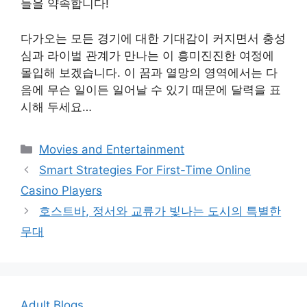
들을 약속합니다!
다가오는 모든 경기에 대한 기대감이 커지면서 충성
심과 라이벌 관계가 만나는 이 흥미진진한 여정에
몰입해 보겠습니다. 이 꿈과 열망의 영역에서는 다
음에 무슨 일이든 일어날 수 있기 때문에 달력을 표
시해 두세요…
Categories
Movies and Entertainment
Post
Smart Strategies For First-Time Online
navigation
Casino Players
호스트바, 정서와 교류가 빛나는 도시의 특별한
무대
Adult Blogs