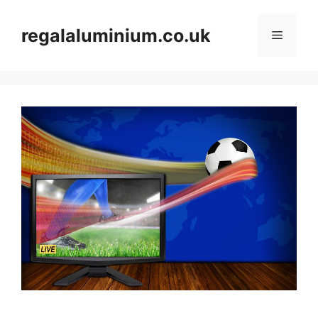
Skip
to
regalaluminium.co.uk
Menu
content