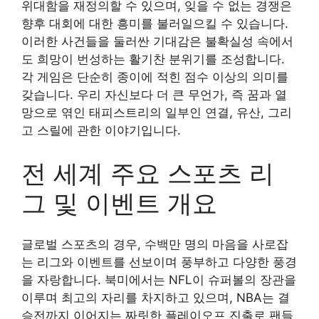
위대함을 재정의할 수 있으며, 잊을 수 없는 경쟁은
향후 대회에 대한 흥미를 불러일으킬 수 있습니다.
이러한 사건들을 둘러싼 기대감은 불확실성 속에서
도 희망이 번성하는 활기찬 분위기를 조성합니다.
각 게임은 단순히 종이에 적힌 점수 이상의 의미를
갖습니다. 우리 자신보다 더 큰 무언가, 즉 꿈과 열
망으로 엮인 태피스트리의 일부인 연결, 유산, 그리
고 스릴에 관한 이야기입니다.
전 세계 주요 스포츠 리
그 및 이벤트 개요
글로벌 스포츠의 경우, 수백만 명의 마음을 사로잡
는 리그와 이벤트를 선보이며 풍부하고 다양한 풍경
을 자랑합니다. 북미에서는 NFL이 슈퍼볼의 장관을
이루며 최고의 자리를 차지하고 있으며, NBA는 결
승전까지 이어지는 짜릿한 플레이오프 진출로 팬들