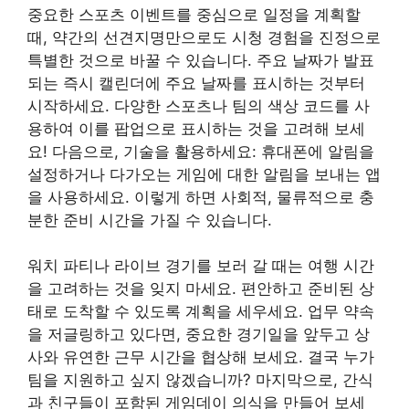
중요한 스포츠 이벤트를 중심으로 일정을 계획할
때, 약간의 선견지명만으로도 시청 경험을 진정으로
특별한 것으로 바꿀 수 있습니다. 주요 날짜가 발표
되는 즉시 캘린더에 주요 날짜를 표시하는 것부터
시작하세요. 다양한 스포츠나 팀의 색상 코드를 사
용하여 이를 팝업으로 표시하는 것을 고려해 보세
요! 다음으로, 기술을 활용하세요: 휴대폰에 알림을
설정하거나 다가오는 게임에 대한 알림을 보내는 앱
을 사용하세요. 이렇게 하면 사회적, 물류적으로 충
분한 준비 시간을 가질 수 있습니다.
워치 파티나 라이브 경기를 보러 갈 때는 여행 시간
을 고려하는 것을 잊지 마세요. 편안하고 준비된 상
태로 도착할 수 있도록 계획을 세우세요. 업무 약속
을 저글링하고 있다면, 중요한 경기일을 앞두고 상
사와 유연한 근무 시간을 협상해 보세요. 결국 누가
팀을 지원하고 싶지 않겠습니까? 마지막으로, 간식
과 친구들이 포함된 게임데이 의식을 만들어 보세