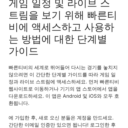
게임 일정 및 라이브 스
트림을 보기 위해 빠른티
비에 액세스하고 사용하
는 방법에 대한 단계별
가이드
빠른티비의 세계로 뛰어들어 다시는 경기를 놓치지
않으려면 이 간단한 단계별 가이드를 따라 게임 일
정과 라이브 스트림에 액세스하세요. 먼저 빠른티비
웹사이트로 이동하거나 기기의 앱 스토어에서 앱을
다운로드하세요. 이 앱은 Android 및 iOS와 모두 호
환됩니다.
에 가입한 후, 새로 오신 분들은 계정을 만드세요.
간단한 이메일 인증만 있으면 됩니다! 로그인한 후