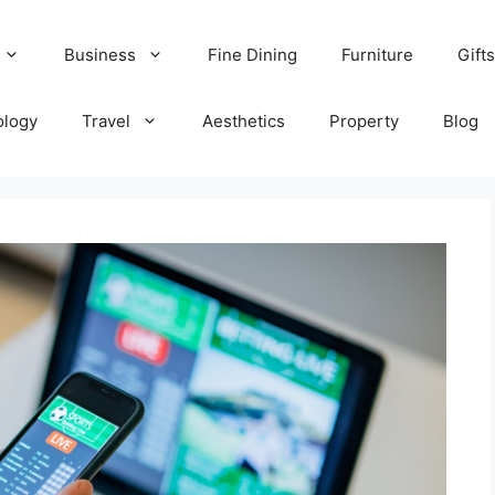
Business
Fine Dining
Furniture
Gifts
ology
Travel
Aesthetics
Property
Blog