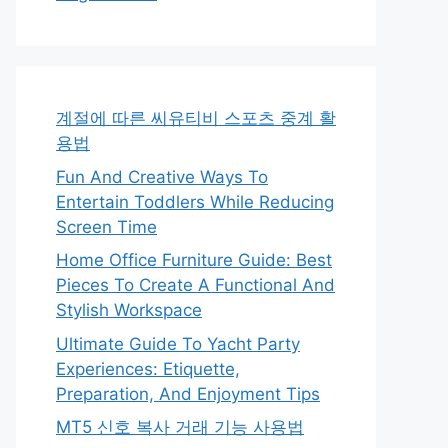
계절에 따른 씨유티비 스포츠 중계 활
용법
Fun And Creative Ways To
Entertain Toddlers While Reducing
Screen Time
Home Office Furniture Guide: Best
Pieces To Create A Functional And
Stylish Workspace
Ultimate Guide To Yacht Party
Experiences: Etiquette,
Preparation, And Enjoyment Tips
MT5 신호 복사 거래 기능 사용법